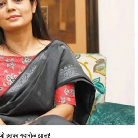
 जो इतका गदारोळ झाला!