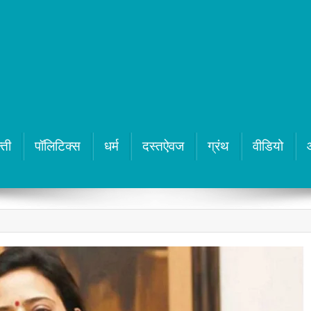
्ती
पॉलिटिक्स
धर्म
दस्तऐवज
ग्रंथ
वीडियो