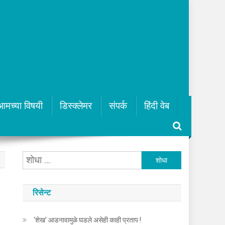
आमच्या विषयी
डिस्क्लेमर
संपर्क
हिंदी वेब
यांचा
शोध
घ्या
रिसेन्ट
:
‘शेख’ आडनावामुळे घडले असेही काही प्रताप !