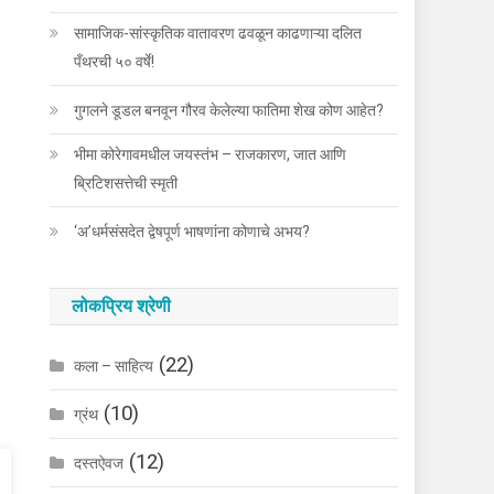
सामाजिक-सांस्कृतिक वातावरण ढवळून काढणाऱ्या दलित
पँथरची ५० वर्षे!
गुगलने डूडल बनवून गौरव केलेल्या फातिमा शेख कोण आहेत?
भीमा कोरेगावमधील जयस्तंभ – राजकारण, जात आणि
ब्रिटिशसत्तेची स्मृती
‘अ’धर्मसंसदेत द्वेषपूर्ण भाषणांना कोणाचे अभय?
लोकप्रिय श्रेणी
(22)
कला – साहित्य
(10)
ग्रंथ
(12)
दस्तऐवज