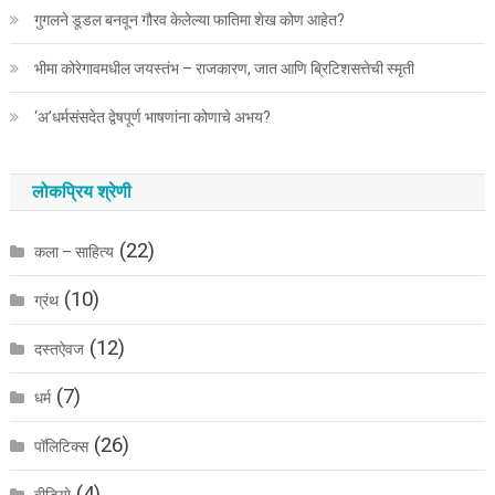
गुगलने डूडल बनवून गौरव केलेल्या फातिमा शेख कोण आहेत?
भीमा कोरेगावमधील जयस्तंभ – राजकारण, जात आणि ब्रिटिशसत्तेची स्मृती
‘अ’धर्मसंसदेत द्वेषपूर्ण भाषणांना कोणाचे अभय?
लोकप्रिय श्रेणी
(22)
कला – साहित्य
(10)
ग्रंथ
(12)
दस्तऐवज
(7)
धर्म
(26)
पॉलिटिक्स
(4)
वीडियो