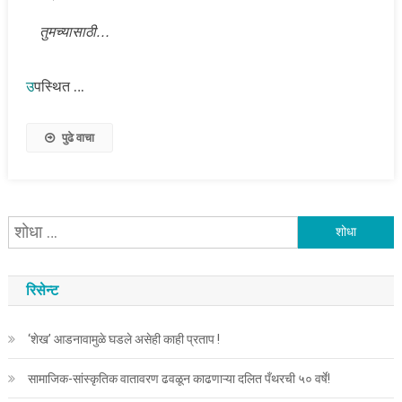
तुमच्यासाठी…
…
उ
पस्थित
पुढे वाचा
यांचा
शोध
घ्या
रिसेन्ट
:
‘शेख’ आडनावामुळे घडले असेही काही प्रताप !
सामाजिक-सांस्कृतिक वातावरण ढवळून काढणाऱ्या दलित पँथरची ५० वर्षे!