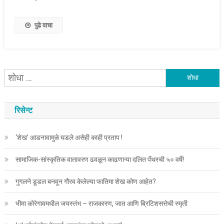
पुढे वाचा
यांचा
शोध
घ्या
रिसेन्ट
:
‘शेख’ आडनावामुळे घडले असेही काही प्रताप !
सामाजिक-सांस्कृतिक वातावरण ढवळून काढणाऱ्या दलित पँथरची ५० वर्षे!
गुगलने डूडल बनवून गौरव केलेल्या फातिमा शेख कोण आहेत?
भीमा कोरेगावमधील जयस्तंभ – राजकारण, जात आणि ब्रिटिशसत्तेची स्मृती