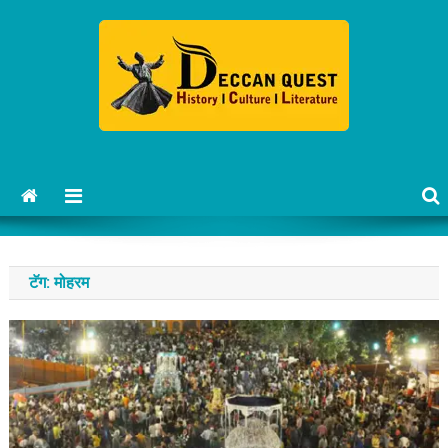
Skip
to
content
Deccan Quest Marathi
History | Culture | Literature.
टॅग:
मोहरम