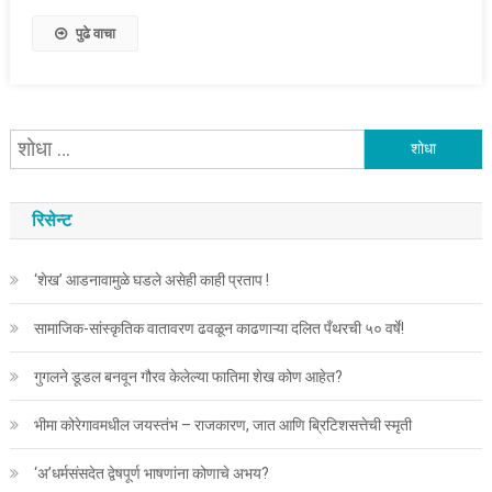
पुढे वाचा
यांचा
शोध
घ्या
रिसेन्ट
:
‘शेख’ आडनावामुळे घडले असेही काही प्रताप !
सामाजिक-सांस्कृतिक वातावरण ढवळून काढणाऱ्या दलित पँथरची ५० वर्षे!
गुगलने डूडल बनवून गौरव केलेल्या फातिमा शेख कोण आहेत?
भीमा कोरेगावमधील जयस्तंभ – राजकारण, जात आणि ब्रिटिशसत्तेची स्मृती
‘अ’धर्मसंसदेत द्वेषपूर्ण भाषणांना कोणाचे अभय?