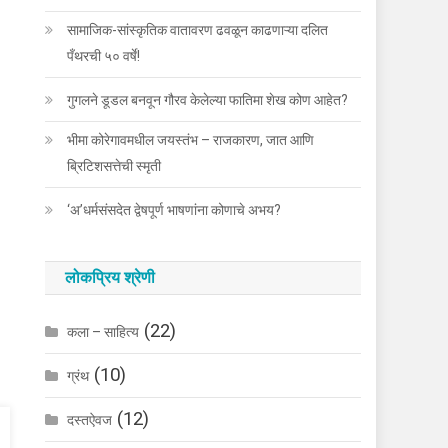
सामाजिक-सांस्कृतिक वातावरण ढवळून काढणाऱ्या दलित
पँथरची ५० वर्षे!
गुगलने डूडल बनवून गौरव केलेल्या फातिमा शेख कोण आहेत?
भीमा कोरेगावमधील जयस्तंभ – राजकारण, जात आणि
ब्रिटिशसत्तेची स्मृती
‘अ’धर्मसंसदेत द्वेषपूर्ण भाषणांना कोणाचे अभय?
लोकप्रिय श्रेणी
(22)
कला – साहित्य
(10)
ग्रंथ
(12)
दस्तऐवज