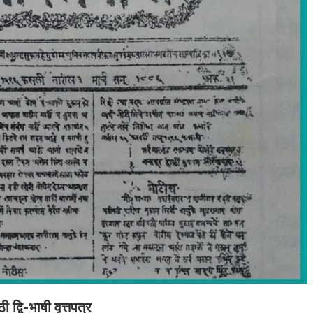
द्वि-भाषी वृत्तपत्र