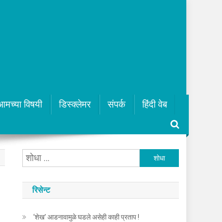
आमच्या विषयी
डिस्क्लेमर
संपर्क
हिंदी वेब
यांचा
शोध
घ्या
रिसेन्ट
:
‘शेख’ आडनावामुळे घडले असेही काही प्रताप !