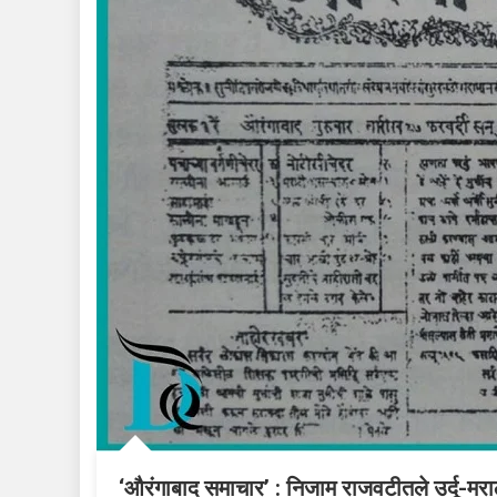
‘औरंगाबाद समाचार’ : निजाम राजवटीतले उर्दू-मराठी 