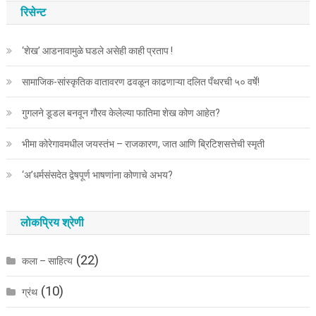
घ्या
रिसेन्ट
:
‘शेख’ आडनावामुळे घडले असेही काही प्रताप !
सामाजिक-सांस्कृतिक वातावरण ढवळून काढणाऱ्या दलित पँथरची ५० वर्षे!
गुगलने डूडल बनवून गौरव केलेल्या फातिमा शेख कोण आहेत?
भीमा कोरेगावमधील जयस्तंभ – राजकारण, जात आणि ब्रिटिशसत्तेची स्मृती
‘अ’धर्मसंसदेत द्वेषपूर्ण भाषणांना कोणाचे अभय?
लोकप्रिय श्रेणी
(22)
कला – साहित्य
(10)
ग्रंथ