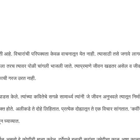
 आहे. विचारांची परिपक्वता केवळ वाचनातून येत नाही. त्यासाठी तसे जगावे लागत
ला तरच त्यावर पोळी चांगली भाजली जाते. त्याप्रमाणे जीवन खडतर असेल व जी
क्षकाची गरज उरत नाही.
 केले. त्यांच्या कवितेचे सगळे सामार्थ्य त्यांनी जे जीवन अनुभवले त्यातून निर्म
व्यक्त होते. अलीकडे ते दोहे लिहितात. प्रत्येक दोह्यातून ते एक विचार सांगतात. ‘कवीं
 घ्याव्यात.
िळ असतो हे कोणीही मान्य करेल. दुर्देवाने इलाही सरांचा उमेदीचा काळ अशा काळ