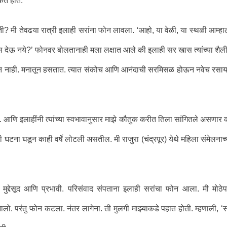
कत होते. ‘
? मी तेवढया रात्री इलाही सरांना फोन लावला. ‘आहो, या वेळी, या स्थळी आम्हा
त्रास देऊ नये?’ फोनवर बोलतानाही मला लक्षात आले की इलाही सर खास त्यांच्या शैल
जमत नाही. मनातून हसतात. त्यात संकोच आणि आनंदाची सरमिसळ होऊन नवेच रसा
र. आणि इलाहींनी त्यांच्या स्वभावानुसार माझे कौतुक करीत तिला सांगितले असणार 
टना घडून काही वर्षे लोटली असतील. मी राजुरा (चंद्रपूर) येथे महिला संमेलनाच्
ुद्देसूद आणि प्रभावी. परिसंवाद संपताना इलाही सरांचा फोन आला. मी मोठे
लो. परंतु फोन कटला. नंतर लागेना. ती मुलगी माझ्याकडे पहात होती. म्हणाली, ‘