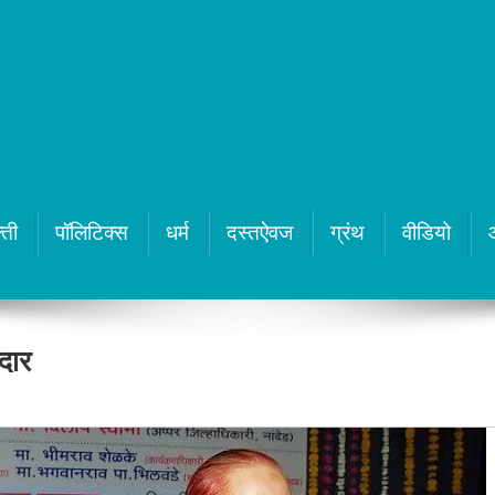
्ती
पॉलिटिक्स
धर्म
दस्तऐवज
ग्रंथ
वीडियो
दार