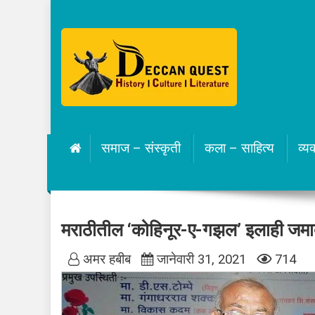
Skip
to
content
Deccan Quest Marathi
History | Culture | Literature.
समाज – संस्कृती
कला – साहित्य
व्यक
मराठीतील ‘कोहिनूर-ए-गझल’ इलाही जमा
अमर हबीब
जानेवारी 31, 2021
714