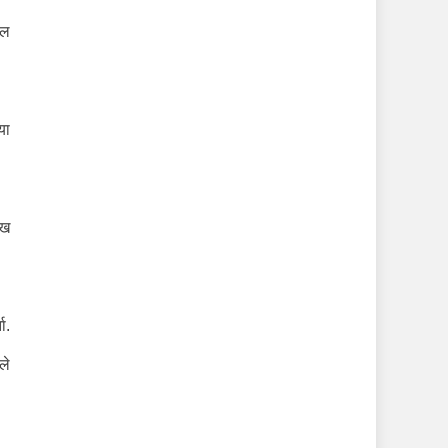
ील
या
ेख
ा.
ले