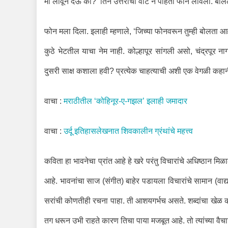
मी लावून देऊ का?’ तिने उत्तराची वाट न पाहता फोन लावला. बोल
फोन मला दिला. इलाही म्हणाले, ‘जिच्या फोनवरून तुम्ही बोलता आ
कुठे भेटतील याचा नेम नाही. कोल्हापूर सांगली असो, चंद्रपूर
दुसरी साक्ष कशाला हवी? प्रत्येक चाहत्याची अशी एक वेगळी कहा
वाचा :
मराठीतील ‘कोहिनूर-ए-गझल’ इलाही जमादार
वाचा :
उर्दू इतिहासलेखनात शिवकालीन ग्रंथांचे महत्त्व
कविता हा भावनेचा प्रांत आहे हे खरे परंतु विचारांचे अधिष्ठान मिळ
आहे. भावनांचा साज (संगीत) बाहेर पडायला विचारांचे सामान (वाद्
सरांची कोणतीही रचना पाहा. ती आशयगर्भच असते. शब्दांचा खेळ क
तग धरून उभी राहते कारण तिचा पाया मजबूत आहे. तो त्यांच्या वैचा