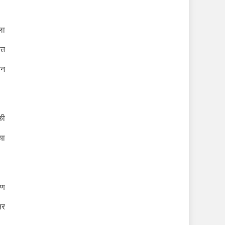
ला
ीत
यन
की
या
पण
सर