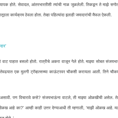
ध्यापक होते. सेवादल, आंतरभारतीशी त्यांची नाळ जुळलेली. तिकडून ते माझे सगोत
ातूरला कार्यक्रम ठेवला होता. तेव्हा पहिल्यांदा इलाही जमादारांची मैफल ऐकली.
नदार’
ीची वाट पाहात बसलो होतो. रात्रीचे अकरा वाजून गेले होते. माझ्या सोबत संजयभ
 तेवढयात एक मुलगी ट्रॅव्हल्सच्या काऊंटरवर चौकशी करायला आली. तिने चौक
सावी. पण विचारावे कसे? संजयभाऊंना वाटले, ती माझ्या ओळखीची असेल. ते
ची ओळख आहे का?’ आम्ही काही उत्तर देण्याआधी ती म्हणाली, ‘माझी ओळख आहे. म