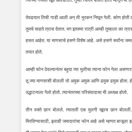
त्यांच्या गजला खूप आवडतात. तुम्ही त्यावर बोलत होता म्हणून मी ऐ
तेवढयात तिची गाडी आली अन् ती भुरकन निघून गेली. कोण होती ती
तुमचे चाहते त्रास देतात. मग इतक्या रात्री आम्ही तुम्हाला का 
हसत आहेत. या माणसाचे हसणे विशेष आहे. असे हसणे सर्वांना 
तयार होते.
आम्ही फोन ठेवल्यानंतर बहुदा त्या मुलीचा त्याना फोन गेला असणा
तू ज्या माणसाशी बोलली तो अमुक अमुक आणि ढमुक ढमुक होता. ही घ
उद्धाटनाला गेलो होतो. त्यानंतरच्या परिसंवादाचा मी अध्यक्ष होतो.
तीन वक्ते छान बोलले. त्यातली एक मुलगी खूपच छान बोलली. म
मिरविण्यासाठी, इलाही जमादारांचा फोन आहे असे म्हणत बाजूला झा