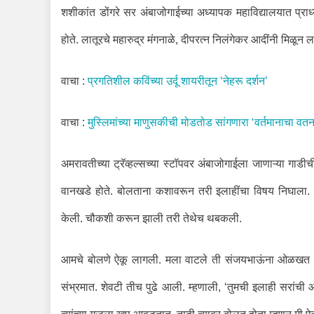
शशीकांत डोंगरे सर अंबाजोगाईच्या अध्यापक महाविद्यालयात प्रा
होते. लातूरचे महारुद्र मंगनाळे, दीपरत्न निलंगेकर आदींनी मिळून ल
वाचा :
प्रगतिशील कविंच्या उर्दू शायरीतून ‘नेहरू दर्शन’
वाचा :
मुस्लिमांच्या माणुसकीची मोडतोड सांगणारा ‘वर्तमानाचा वत
अमरावतीच्या ट्रॅव्हल्सच्या स्टॉपवर अंबाजोगाईला जाणाऱ्या गाड
वानखडे होते. बोलताना कशावरून तरी इलाहींचा विषय निघाला.
केली. चौकशी करून झाली तरी तेथेच थबकली.
आमचे बोलणे ऐकू लागली. मला वाटले ती संजयभाऊंना ओळखत अ
संभ्रमात. शेवटी तीच पुढे आली. म्हणाली, ‘तुमची इलाही सरां